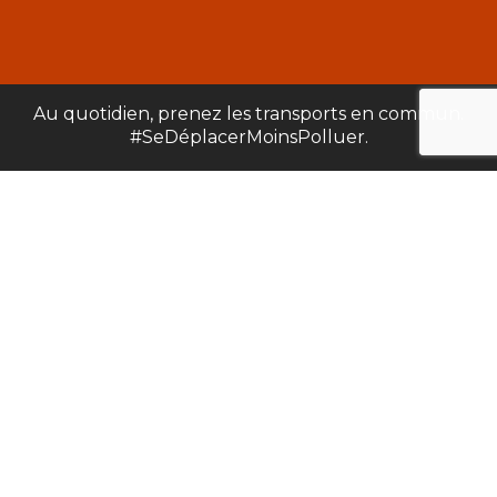
Au quotidien, prenez les transports en commun.
#SeDéplacerMoinsPolluer.
5 rue de l’artisanat 67210 OBERNAI
03 88 49 30 05